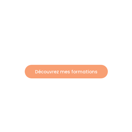
Visit Author's
Trainings To
Keep
Your Love
Découvrez mes formations