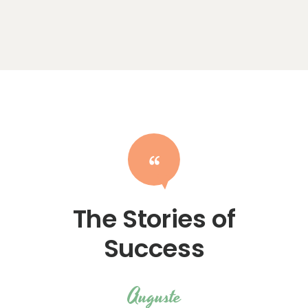
The Stories of
Success
rre
Auguste