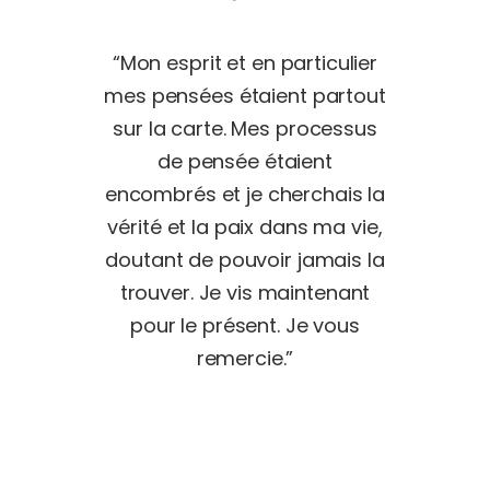
un très
“Mon esprit et en particulier
“Quand 
vous nous
mes pensées étaient partout
Psy pour
êché de
sur la carte. Mes processus
comme
chemin
de pensée étaient
découve
t, nous
encombrés et je cherchais la
mettant 
 entendu
vérité et la paix dans ma vie,
je me 
que nous
doutant de pouvoir jamais la
mes re
as
trouver. Je vis maintenant
passé
tendre
pour le présent. Je vous
futures
vions
remercie.”
les gens
tenant,
un
orons
notre