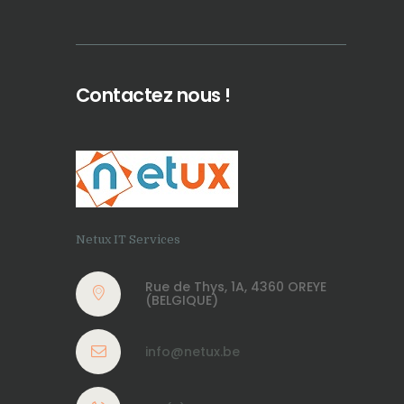
Contactez nous !
Netux IT Services
Rue de Thys, 1A, 4360 OREYE
(BELGIQUE)
info@netux.be