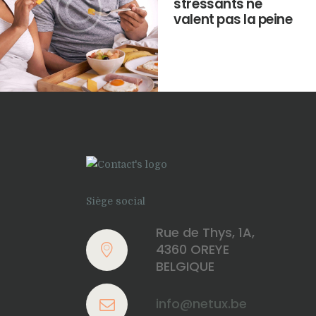
stressants ne
valent pas la peine
Siège social
Rue de Thys, 1A,
4360 OREYE
BELGIQUE
info@netux.be