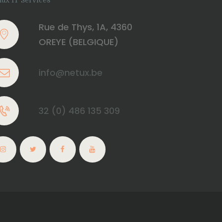
tux IT Services
Rue de Thys, 1A, 4360
OREYE (BELGIQUE)
info@netux.be
32 (0) 486 135 309