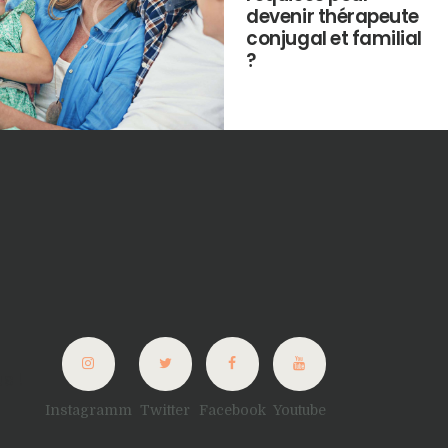
devenir thérapeute
conjugal et familial
?
s !
Instagramm
Twitter
Facebook
Youtube