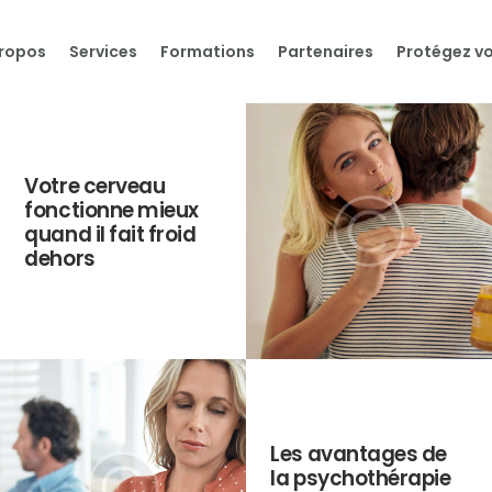
Accueil
propos
Services
Formations
Partenaires
Protégez vo
Offres de soins en
santé mentale
Notre offre de soins
Votre cerveau
fonctionne mieux
quand il fait froid
Publications
dehors
Les avantages de
la psychothérapie