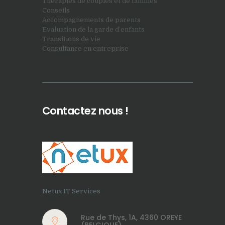
Thérapies de couples et de familles
Conseils
Accompagnements de parents
Evaluation de la garde d’enfants
Transitions de vie
Consultance en entreprise
Contactez nous !
Netux IT Services
Rue de Thys, 1A, 4360 OREYE